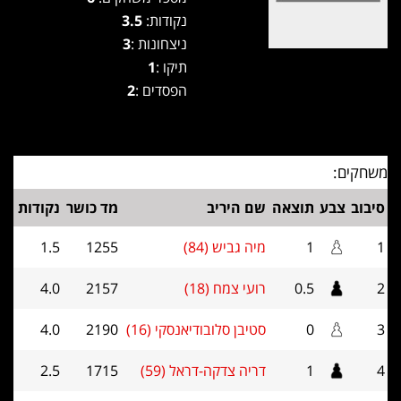
נקודות:
3.5
ניצחונות :
3
תיקו :
1
הפסדים :
2
משחקים:
סיבוב
צבע
תוצאה
שם היריב
מד כושר
נקודות
1
1
מיה גביש (84)
1255
1.5
2
0.5
רועי צמח (18)
2157
4.0
3
0
סטיבן סלובודיאנסקי (16)
2190
4.0
4
1
דריה צדקה-דראל (59)
1715
2.5