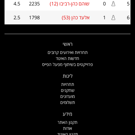
5
0
שוהם כהן-רביבו (12)
2235
4.5
6
1
אלעד כהן (53)
1798
2.5
ראשי
תחרויות ואירועים קרובים
חדשות האיגוד
פרוייקטים בשיתוף מפעל הפייס
ליגות
תחרויות
שחקנים
מועדונים
תשלומים
מידע
תקנון האתר
אודות
תקנון האיגוד