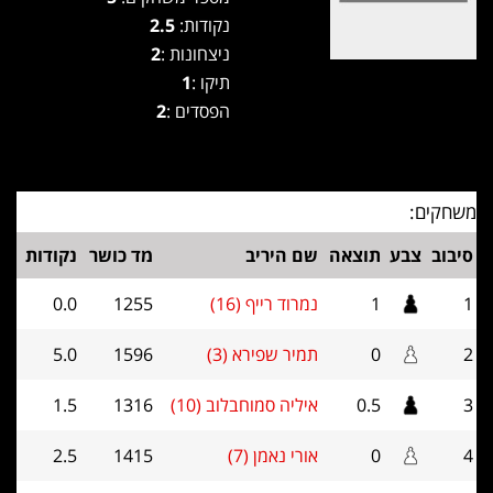
נקודות:
2.5
ניצחונות :
2
תיקו :
1
הפסדים :
2
משחקים:
סיבוב
צבע
תוצאה
שם היריב
מד כושר
נקודות
1
1
נמרוד רייף (16)
1255
0.0
2
0
תמיר שפירא (3)
1596
5.0
3
0.5
איליה סמוחבלוב (10)
1316
1.5
4
0
אורי נאמן (7)
1415
2.5