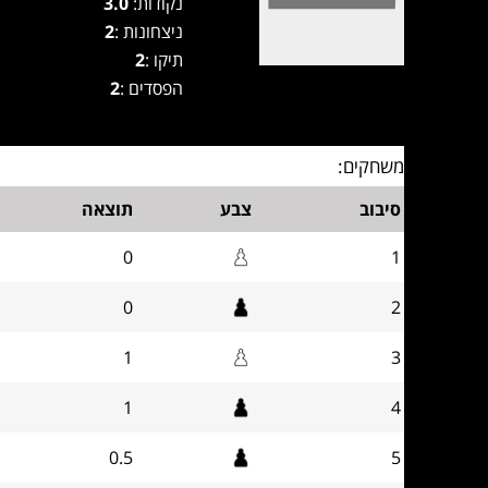
נקודות:
3.0
ניצחונות :
2
תיקו :
2
הפסדים :
2
משחקים:
סיבוב
צבע
תוצאה
0
1
0
2
1
3
1
4
0.5
5