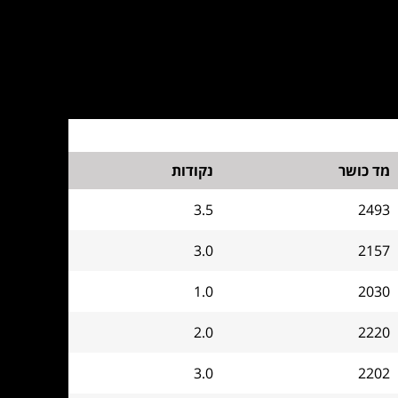
מד כושר
נקודות
3.5
2493
3.0
2157
1.0
2030
2.0
2220
3.0
2202