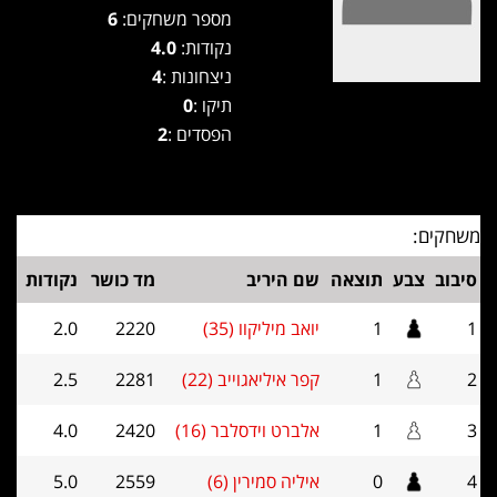
מספר משחקים:
6
נקודות:
4.0
ניצחונות :
4
תיקו :
0
הפסדים :
2
משחקים:
סיבוב
צבע
תוצאה
שם היריב
מד כושר
נקודות
1
1
יואב מיליקוו (35)
2220
2.0
2
1
קפר איליאגוייב (22)
2281
2.5
3
1
אלברט וידסלבר (16)
2420
4.0
4
0
איליה סמירין (6)
2559
5.0