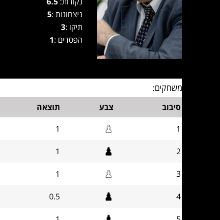
נקודות:
6.5
ניצחונות :
5
תיקו :
3
הפסדים :
1
משחקים:
סיבוב
צבע
תוצאה
1
1
1
2
1
3
0.5
4
1
5