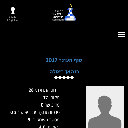
כניסה
לשחקנים
סוף העונה 2017
רוהאן ביסלה
דירוג התחלתי
28
מקום:
17
מד כושר
0
פרפורמנס(רמת ביצועים):
0
מספר משחקים:
9
נקודות:
4.0