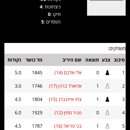
ניצחונות :
4
תיקו :
0
הפסדים :
5
משחקים:
סיבוב
צבע
תוצאה
שם היריב
מד כושר
נקודות
1
0
אלי אלבם (14)
1845
5.0
2
1
אדוארד ברזין (17)
1746
3.0
3
1
צחי אייזנברג (15)
1804
4.5
4
0
טגיר ממין (12)
1929
6.0
5
1
בני פריאל (16)
1787
4.5