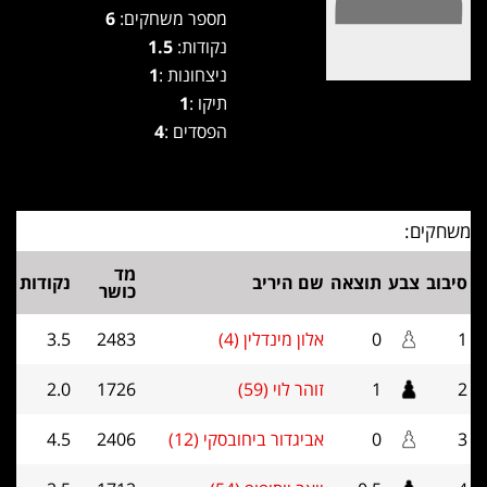
מספר משחקים:
6
נקודות:
1.5
ניצחונות :
1
תיקו :
1
הפסדים :
4
משחקים:
מד
סיבוב
צבע
תוצאה
שם היריב
נקודות
כושר
1
0
אלון מינדלין (4)
2483
3.5
2
1
זוהר לוי (59)
1726
2.0
3
0
אביגדור ביחובסקי (12)
2406
4.5