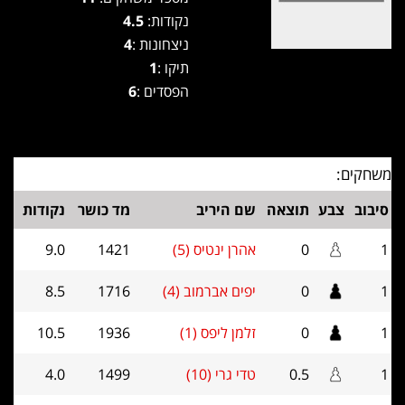
נקודות:
4.5
ניצחונות :
4
תיקו :
1
הפסדים :
6
משחקים:
סיבוב
צבע
תוצאה
שם היריב
מד כושר
נקודות
1
0
אהרן ינטיס (5)
1421
9.0
1
0
יפים אברמוב (4)
1716
8.5
1
0
זלמן ליפס (1)
1936
10.5
1
0.5
טדי גרי (10)
1499
4.0