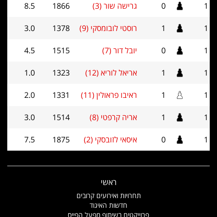
1
0
גרישה שור (3)
1866
8.5
1
1
רוסטי לובומסקי (9)
1378
3.0
1
0
יובל דור (7)
1515
4.5
1
1
אריאל לוריא (12)
1323
1.0
1
1
ראיבו פראולין (11)
1331
2.0
1
1
אריה קרפטי (8)
1514
3.0
1
0
איסאי לזובסקי (2)
1875
7.5
ראשי
תחרויות ואירועים קרובים
חדשות האיגוד
פרוייקטים בשיתוף מפעל הפייס