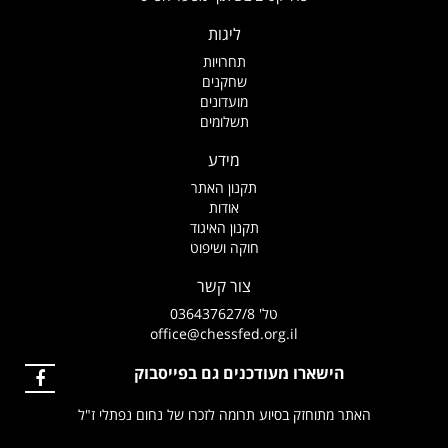
ליגות
תחרויות
שחקנים
מועדונים
תשלומים
מידע
תקנון האתר
אודות
תקנון האיגוד
חוקה ושיפוט
צור קשר
טל' 036437627/8
office@chessfed.org.il
הישארו מעודכנים גם בפייסבוק
האתר מתוחזק בסיוע תרומה לזכרו של נחום נפתלי ז"ל