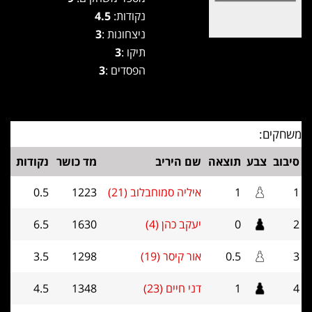
נקודות:
4.5
ניצחונות :
3
תיקו :
3
הפסדים :
3
משחקים:
סיבוב
צבע
תוצאה
שם היריב
מד כושר
נקודות
1
1
איליה סמוחבלוב (21)
1223
0.5
2
0
יעקב כהן (4)
1630
6.5
3
0.5
אור קיסר (19)
1298
3.5
4
1
דני חיים (23)
1348
4.5