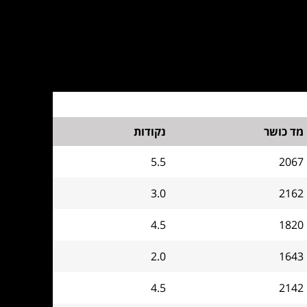
מד כושר
נקודות
5.5
2067
3.0
2162
4.5
1820
2.0
1643
4.5
2142