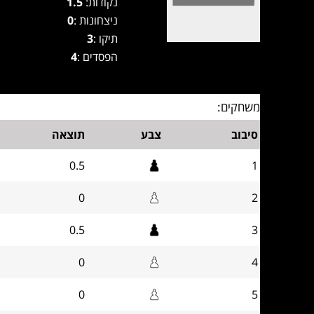
נקודות:
1.5
ניצחונות :
0
תיקו :
3
הפסדים :
4
משחקים:
סיבוב
צבע
תוצאה
0.5
1
0
2
0.5
3
0
4
0
5