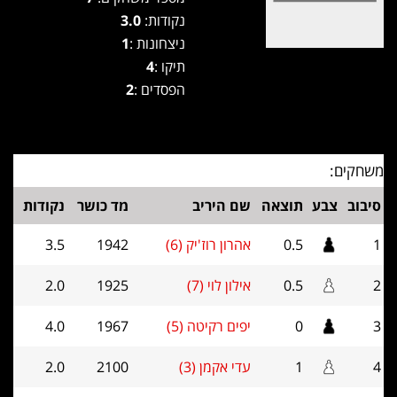
נקודות:
3.0
ניצחונות :
1
תיקו :
4
הפסדים :
2
משחקים:
סיבוב
צבע
תוצאה
שם היריב
מד כושר
נקודות
1
0.5
אהרון רוז'יק (6)
1942
3.5
2
0.5
אילון לוי (7)
1925
2.0
3
0
יפים רקיטה (5)
1967
4.0
4
1
עדי אקמן (3)
2100
2.0