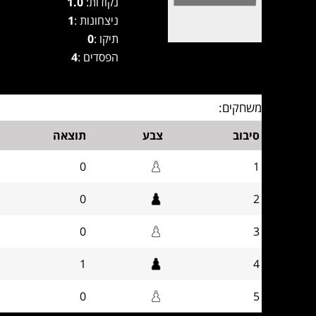
נקודות:
1.0
ניצחונות :
1
תיקו :
0
הפסדים :
4
משחקים:
סיבוב
צבע
תוצאה
0
1
0
2
0
3
1
4
0
5