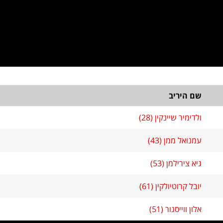
שם היריב
ולדימיר שיינקין (28)
עמנואל ממן (43)
גיא צירילמן (53)
יובל קרוטיולקין (61)
אלון ווייסגור (51)