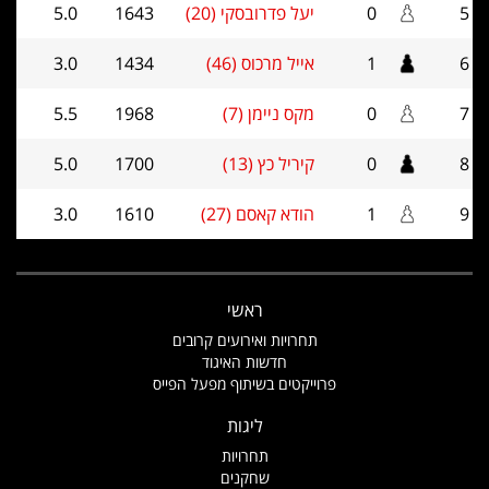
5
0
יעל פדרובסקי (20)
1643
5.0
6
1
אייל מרכוס (46)
1434
3.0
7
0
מקס ניימן (7)
1968
5.5
8
0
קיריל כץ (13)
1700
5.0
9
1
הודא קאסם (27)
1610
3.0
ראשי
תחרויות ואירועים קרובים
חדשות האיגוד
פרוייקטים בשיתוף מפעל הפייס
ליגות
תחרויות
שחקנים