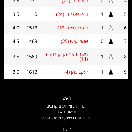
4
0
גיא תומר (22)
1271
3.5
5
1
גיא פיאלקוב (24)
0
3.5
6
1
רועי עמיאל (17)
1513
4.0
7
0
אהוד קיש (25)
1463
4.5
משה מאור (קרקובסקי)
3.5
1569
1
8
(14)
9
1
יעקב כהן (4)
1613
3.5
ראשי
תחרויות ואירועים קרובים
חדשות האיגוד
פרוייקטים בשיתוף מפעל הפייס
ליגות