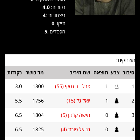
נקודות:
4.0
ניצחונות :
4
תיקו :
0
הפסדים :
5
משחקים:
סיבוב
צבע
תוצאה
שם היריב
מד כושר
נקודות
1
1
פבל ברודסקי (55)
1300
3.0
2
1
יואל גל (15)
1756
5.5
3
0
מישה קרמן (5)
1804
6.5
4
0
דניאל פורת (4)
1825
6.5