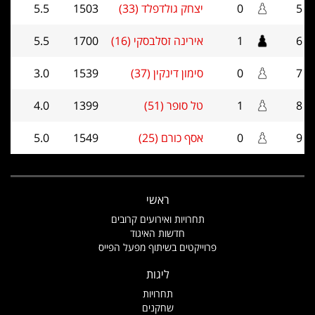
5
0
יצחק גולדפלד (33)
1503
5.5
6
1
אירינה זסלבסקי (16)
1700
5.5
7
0
סימון דינקין (37)
1539
3.0
8
1
טל סופר (51)
1399
4.0
9
0
אסף כורם (25)
1549
5.0
ראשי
תחרויות ואירועים קרובים
חדשות האיגוד
פרוייקטים בשיתוף מפעל הפייס
ליגות
תחרויות
שחקנים