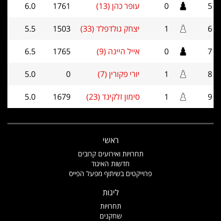
5
0
עופר כהן (13)
1761
6.0
6
1
יצחק גולדפלד (33)
1503
5.5
7
0
אייל היינה (9)
1765
6.5
8
1
יורי פקורין (7)
0
5.0
9
1
סימון זלקינד (23)
1679
5.0
ראשי
תחרויות ואירועים קרובים
חדשות האיגוד
פרוייקטים בשיתוף מפעל הפייס
ליגות
תחרויות
שחקנים