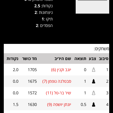
נקודות:
2.5
ניצחונות :
2
תיקו :
1
הפסדים :
2
משחקים:
סיבוב
צבע
תוצאה
שם היריב
מד כושר
נקודות
1
0
יוגב וקנין (6)
1705
2.0
2
1
סבטלנה גופמן (7)
1675
0.0
3
1
שיר בר-טל (11)
1572
0.0
4
0.5
יונתן יושפה (9)
1630
1.5