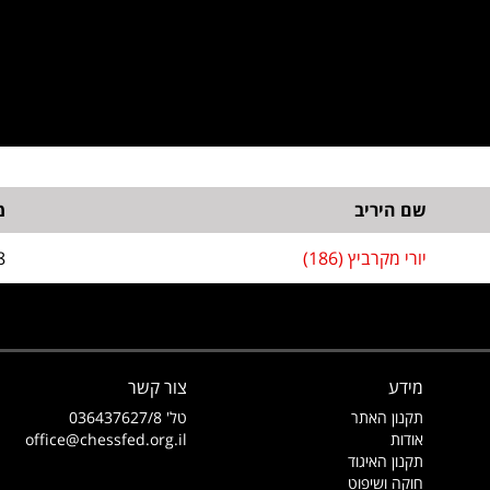
שם היריב
מ
יורי מקרביץ (186)
8
מידע
צור קשר
תקנון האתר
טל' 036437627/8
אודות
office@chessfed.org.il
תקנון האיגוד
חוקה ושיפוט