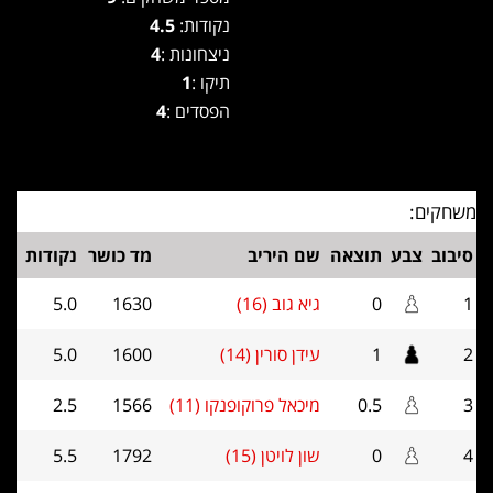
נקודות:
4.5
ניצחונות :
4
תיקו :
1
הפסדים :
4
משחקים:
סיבוב
צבע
תוצאה
שם היריב
מד כושר
נקודות
1
0
גיא גוב (16)
1630
5.0
2
1
עידן סורין (14)
1600
5.0
3
0.5
מיכאל פרוקופנקו (11)
1566
2.5
4
0
שון לויטן (15)
1792
5.5