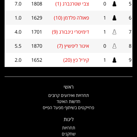
5
0
צבי שטרנברג (1)
1808
7.0
6
1
פאולה פלדמן (10)
1629
1.0
7
1
דימיטרי נינבורג (9)
1701
4.0
8
0
איגור ליפשיץ (7)
1870
5.5
9
1
קיריל כץ (20)
1652
2.0
ראשי
תחרויות ואירועים קרובים
חדשות האיגוד
פרוייקטים בשיתוף מפעל הפייס
ליגות
תחרויות
שחקנים