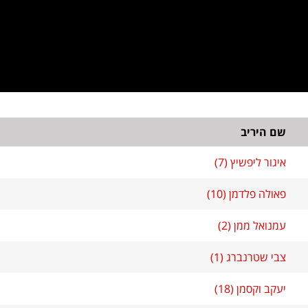
שם היריב
איגור ליפשיץ (7)
פאולה פלדמן (10)
עמנואל ממן (2)
צבי שטרנברג (1)
יעקב וקסמן (18)