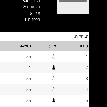
נקודות:
5.0
ניצחונות :
2
תיקו :
6
הפסדים :
1
משחקים:
סיבוב
צבע
תוצאה
0.5
1
1
2
0.5
3
0.5
4
0.5
5