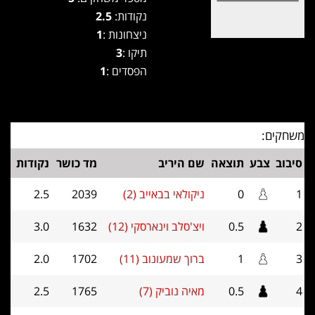
נקודות:
2.5
ניצחונות :
1
תיקו :
3
הפסדים :
1
משחקים:
סיבוב
צבע
תוצאה
שם היריב
מד כושר
נקודות
1
0
ניקולאי בבאייב (2)
2039
2.5
2
0.5
ויצ'סלב וינארסקי (12)
1632
3.0
3
1
ברוך שמעונוב (11)
1702
2.0
4
0.5
מאיה נוביק (7)
1765
2.5