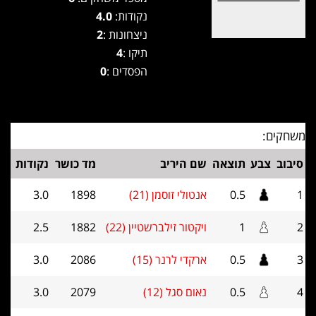
נקודות:
4.0
ניצחונות :
2
תיקו :
4
הפסדים :
0
משחקים:
סיבוב
צבע
תוצאה
שם היריב
מד כושר
נקודות
1
0.5
אנטולי זוסמן (21)
1898
3.0
2
1
ויקטור זילברשטיין (22)
1882
2.5
3
0.5
ארקדי לרנר (15)
2086
3.0
4
0.5
נאום סגל (12)
2079
3.0