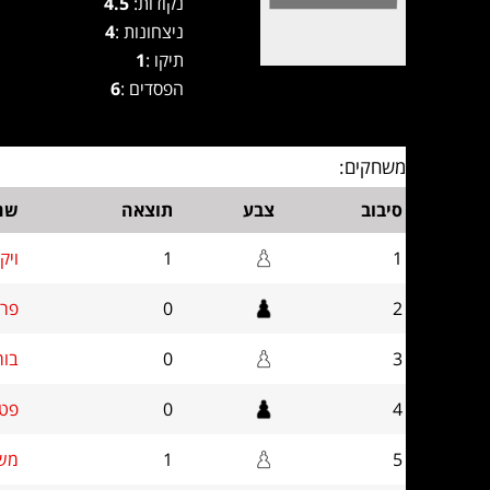
נקודות:
4.5
ניצחונות :
4
תיקו :
1
הפסדים :
6
משחקים:
סיבוב
צבע
תוצאה
שם 
1
1
ויקט
2
0
פרנס
3
0
בורי
4
0
פטר 
5
1
משה 