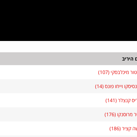
היריב
ור מיכלבסקי (107)
יסקו וייחו פונס (14)
ס קנצלר (141)
מרוסנקו (176)
קציר (186)