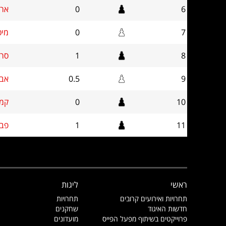
6
0
ארקד
7
0
מיכא
8
1
סרגי
9
0.5
אביב
10
0
קמל
11
1
פבל 
ראשי
ליגות
תחרויות ואירועים קרובים
תחרויות
חדשות האיגוד
שחקנים
פרוייקטים בשיתוף מפעל הפייס
מועדונים