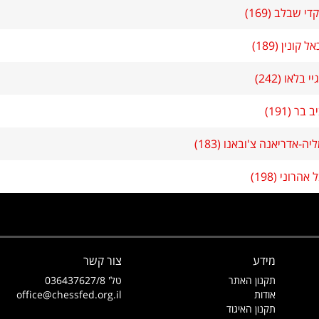
י שבלב (169)
ל קונין (189)
י בלאו (242)
 בר (191)
יה-אדריאנה צ'ובאנו (183)
אהרוני (198)
מידע
צור קשר
תקנון האתר
טל' 036437627/8
אודות
office@chessfed.org.il
תקנון האיגוד