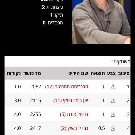
ניצחונות :
5
תיקו :
1
הפסדים :
0
משחקים:
סיבוב
צבע
תוצאה
שם היריב
מד כושר
נקודות
1
1
מרגריטה ממנטוב (12)
2062
1.0
2
1
יאן רוסנובסקי (11)
2115
3.0
3
1
דניאל פורת (5)
2255
4.0
4
0.5
גבי ליבשיץ (2)
2417
4.0