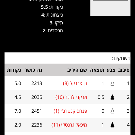
נקודות:
5.5
ניצחונות :
4
תיקו :
3
הפסדים :
2
משחקים:
סיבוב
צבע
תוצאה
שם היריב
מד כושר
נקודות
1
1
רן פרנקל (8)
2213
5.0
2
0.5
ארקדי לרנר (16)
2035
4.5
3
0
פנחס קנטרג'י (1)
2451
7.0
4
1
מיכאל גרנסקי (11)
2236
2.0