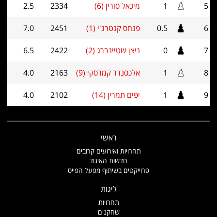
5
1
מיכאל סורין (6)
2334
2.5
6
0.5
פנחס קנטרג'י (1)
2451
7.0
7
0
ניצן שטיינברג (2)
2422
6.5
8
1
אלכסנדר קמרסקי (9)
2163
4.0
9
1
יפים תמרין (14)
2102
4.0
ראשי
תחרויות ואירועים קרובים
חדשות האיגוד
פרוייקטים בשיתוף מפעל הפייס
ליגות
תחרויות
שחקנים