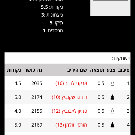
נקודות:
5.5
ניצחונות :
3
תיקו :
5
הפסדים :
1
משחקים:
סיבוב
צבע
תוצאה
שם היריב
מד כושר
נקודות
1
0.5
ארקדי לרנר (16)
2035
4.5
2
0.5
דוד גרשקוביץ (10)
2174
5.0
3
0.5
סמיון לייבוביץ (12)
2155
4.0
4
0.5
הורסיו וולמן (13)
2169
5.0