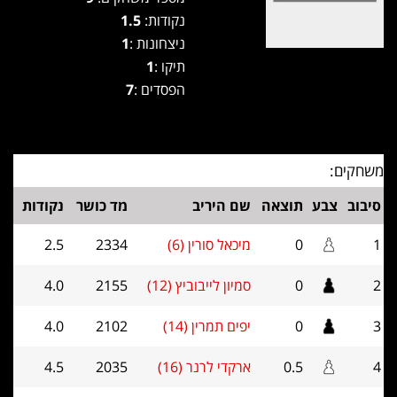
נקודות:
1.5
ניצחונות :
1
תיקו :
1
הפסדים :
7
משחקים:
סיבוב
צבע
תוצאה
שם היריב
מד כושר
נקודות
1
0
מיכאל סורין (6)
2334
2.5
2
0
סמיון לייבוביץ (12)
2155
4.0
3
0
יפים תמרין (14)
2102
4.0
4
0.5
ארקדי לרנר (16)
2035
4.5