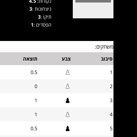
נקודות:
4.5
ניצחונות :
3
תיקו :
3
הפסדים :
1
משחקים:
סיבוב
צבע
תוצאה
0.5
1
0
2
1
3
1
4
0.5
5