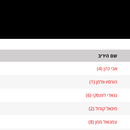
שם היריב
אבי כהן (4)
הורסיו וולמן (1)
גנאדי לוזנסקי (6)
מיכאל קורול (2)
עמנואל ממן (8)