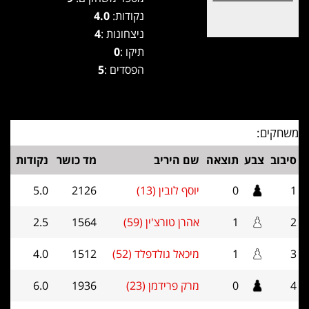
נקודות:
4.0
ניצחונות :
4
תיקו :
0
הפסדים :
5
משחקים:
סיבוב
צבע
תוצאה
שם היריב
מד כושר
נקודות
1
0
יוסף לובין (13)
2126
5.0
2
1
אהרן טורצ'ין (59)
1564
2.5
3
1
מיכאל גולדפלד (52)
1512
4.0
4
0
מרק פרידמן (23)
1936
6.0