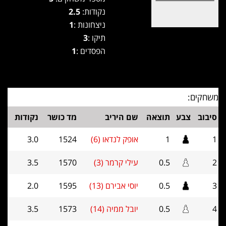
נקודות:
2.5
ניצחונות :
1
תיקו :
3
הפסדים :
1
משחקים:
סיבוב
צבע
תוצאה
שם היריב
מד כושר
נקודות
1
1
אופק לנדאו (6)
1524
3.0
2
0.5
עילי קרמר (3)
1570
3.5
3
0.5
יוסי אבירם (13)
1595
2.0
4
0.5
יובל ממיה (14)
1573
3.5