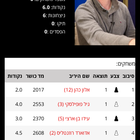
נקודות:
6.0
ניצחונות :
6
תיקו :
0
הפסדים :
0
משחקים:
סיבוב
צבע
תוצאה
שם היריב
מד כושר
נקודות
1
1
אלון כהן (12)
2017
2.0
2
1
גיל פופילסקי (3)
2553
4.0
3
1
עידו בן-ארצי (5)
2370
3.0
4
1
אדוארד רוזנטליס (2)
2608
4.5