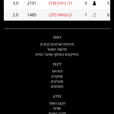
5
0
דני ביטרן (19)
2101
3.0
6
1
רן עמיאל (37)
1485
2.0
ראשי
תחרויות ואירועים קרובים
חדשות האיגוד
פרוייקטים בשיתוף מפעל הפייס
ליגות
תחרויות
שחקנים
מועדונים
תשלומים
מידע
תקנון האתר
אודות
תקנון האיגוד