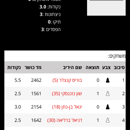
נקודות:
3.0
ניצחונות :
3
תיקו :
0
הפסדים :
3
משחקים:
סיבוב
צבע
תוצאה
שם היריב
מד כושר
נקודות
1
0
בוריס קנצלר (5)
2462
5.5
2
1
שון נזננסקי (35)
1561
2.5
3
0
יגאל בן-נתן (18)
2154
3.0
4
1
דניאל ברליאה (30)
1642
2.5