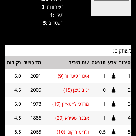
ניצחונות :
3
תיקו :
1
הפסדים :
5
משחקים:
סיבוב
צבע
תוצאה
שם היריב
מד כושר
נקודות
1
1
איגור פינדיור (9)
2091
6.0
2
0
יניב ניצן (15)
2005
4.5
3
1
מרדכי לייטאיזן (19)
1978
5.0
4
1
אבנר שפירא (29)
1886
4.5
5
0.5
ולדימיר קוגן (10)
2065
6.5