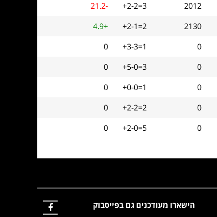
21.2-
+2-2=3
2012
4.9+
+2-1=2
2130
0
+3-3=1
0
0
+5-0=3
0
0
+0-0=1
0
0
+2-2=2
0
0
+2-0=5
0
הישארו מעודכנים גם בפייסבוק