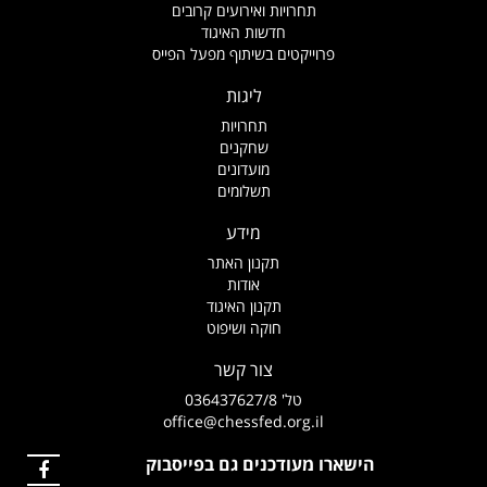
תחרויות ואירועים קרובים
חדשות האיגוד
פרוייקטים בשיתוף מפעל הפייס
ליגות
תחרויות
שחקנים
מועדונים
תשלומים
מידע
תקנון האתר
אודות
תקנון האיגוד
חוקה ושיפוט
צור קשר
טל' 036437627/8
office@chessfed.org.il
הישארו מעודכנים גם בפייסבוק