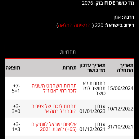
מד כושר FIDE בזק
: 2076
דרגה:
אמן
דירוג בישראל
: 220
(
הרשימה המלאה
)
תאריך
תאריך עדכון
תחרות
תוצאה
התחלה
מד כושר
התחרות לא
תחרות השחמט השניה
+7-
15/06/2024
תחושב למד
לזכר רמי ראם ז"ל
5=1
כושר
עדכון
תחרות לזכרו של צפריר
+3-
10/12/2022
01/01/2023
הובר ז"ל רמה א'
3=0
עדכון
אליפות ישראל לוותיקים
+3-
31/10/2021
01/12/2021
(65+) לשנת 2021
1=3