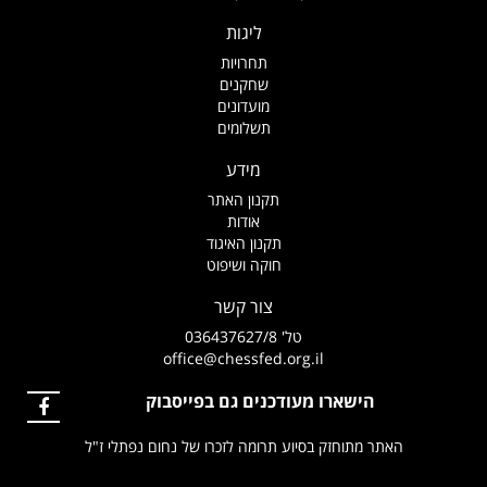
ליגות
תחרויות
שחקנים
מועדונים
תשלומים
מידע
תקנון האתר
אודות
תקנון האיגוד
חוקה ושיפוט
צור קשר
טל' 036437627/8
office@chessfed.org.il
הישארו מעודכנים גם בפייסבוק
האתר מתוחזק בסיוע תרומה לזכרו של נחום נפתלי ז"ל