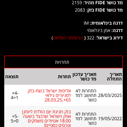
מד כושר FIDE מהיר
: 2159
מד כושר FIDE בזק
: 2083
דרגה בינלאומית:
IM
דרגה:
אמן בינלאומי
דירוג בישראל
: 322
(
הרשימה המלאה
)
תאריך
תאריך עדכון
תחרות
תוצאה
התחלה
מד כושר
התחרות לא
אליפות ישראל בשח-בזק
+4-
28/03/2025
תחושב למד
לסניורים גילאי
4=1
כושר
65+,28.03.25
בזק חגיגת יום הולדת ליוחנן
התחרות לא
אפק וישראל שרנצל בשעה
+5-
19/05/2022
תחושב למד
18:00 אטיודים משחקים
5=0
כושר
ופרסים כספיים!