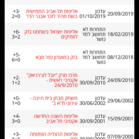
עדכון
אליפות תל-אביב החמישית
+3-
20/09/2019
01/10/2019
בשח מהיר לזכר אבנר הדר
2=0
התחרות לא
אליפות ישראל בשחמט בזק
+6-
18/02/2019
תחושב למד
לוותיקים
3=2
כושר
התחרות לא
+5-
08/12/2018
תחושב למד
בזק במועדון כפר סבא
6=0
כושר
מרכז מרק "יובל לצ'רניאק"
עדכון
+2-
24/09/2010
אקטיבי ראשית -
1=2
30/09/2010
24/9/2010
עדכון
משחק מבחן בית היינה -
+0-
29/06/2002
30/06/2002
עירוני ת"א ב'
1=0
עדכון
אליפות השנה החדשה
+4-
15/09/2001
30/09/2001
אקטיבי תל אביב
3=0
עדכון
אליפות הרצליה הפתוחה
+3-
07/09/2000