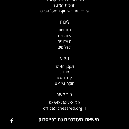
חדשות האיגוד
פרוייקטים בשיתוף מפעל הפייס
ליגות
תחרויות
שחקנים
מועדונים
תשלומים
מידע
תקנון האתר
אודות
תקנון האיגוד
חוקה ושיפוט
צור קשר
טל' 036437627/8
office@chessfed.org.il
הישארו מעודכנים גם בפייסבוק