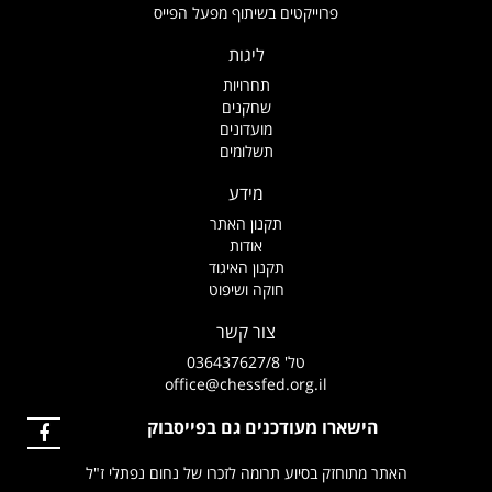
פרוייקטים בשיתוף מפעל הפייס
ליגות
תחרויות
שחקנים
מועדונים
תשלומים
מידע
תקנון האתר
אודות
תקנון האיגוד
חוקה ושיפוט
צור קשר
טל' 036437627/8
office@chessfed.org.il
הישארו מעודכנים גם בפייסבוק
האתר מתוחזק בסיוע תרומה לזכרו של נחום נפתלי ז"ל