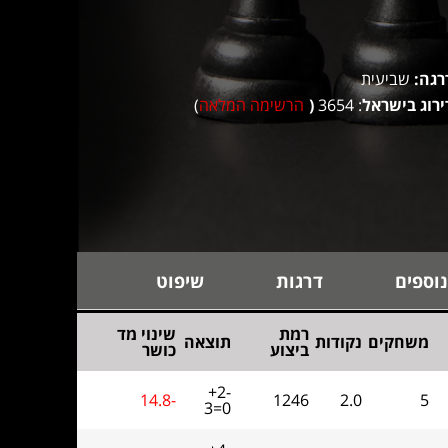
רגה:
שביעית
ירוג בישראל
: 3654
(
הרשימה המלאה
)
נוספים
דרגות
שיפוט
רמת
שינוי מד
משחקים
נקודות
תוצאה
ביצוע
כושר
+2-
14.8-
1246
2.0
5
3=0