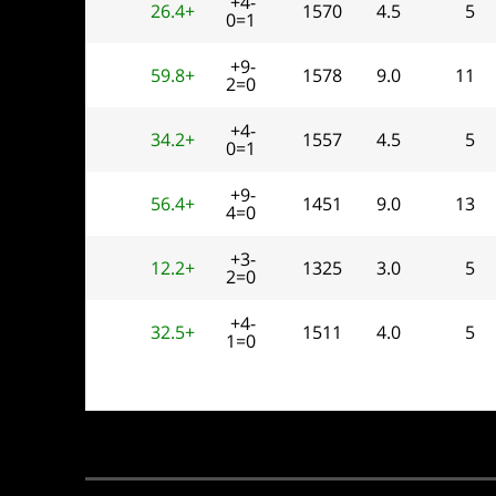
+4-
26.4+
1570
4.5
5
0=1
+9-
59.8+
1578
9.0
11
2=0
+4-
34.2+
1557
4.5
5
0=1
+9-
56.4+
1451
9.0
13
4=0
+3-
12.2+
1325
3.0
5
2=0
+4-
32.5+
1511
4.0
5
1=0