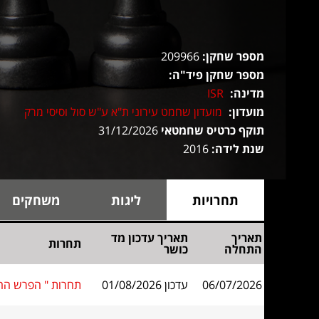
מספר שחקן:
209966
מספר שחקן פיד"ה:
מדינה:
ISR
מועדון:
מועדון שחמט עירוני ת"א ע"ש סול וסיסי מרק
תוקף כרטיס שחמטאי
31/12/2026
שנת לידה:
2016
תחרויות
ליגות
משחקים
תאריך
תאריך עדכון מד
תחרות
התחלה
כושר
06/07/2026
עדכון 01/08/2026
תחרות " הפרש הח