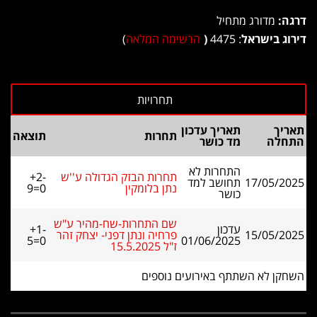
דרגה:
מדורג מתחיל
דירוג בישראל
: 4475
(
הרשימה המלאה
)
תאריך
תאריך עדכון
תחרות
תוצאה
התחלה
מד כושר
התחרות לא
תחרות הבזק הגדולה ע''ש
+2-
17/05/2025
תחושב למד
נתן בלומקין
9=0
כושר
שם התחרות-שח-מהיר ע"ש
עדכון
+1-
15/05/2025
פרחיה ונתן דפני- יצחק זהר
5=0
01/06/2025
ז"ל 15.5.2025
השחקן לא השתתף באירועים נוספים