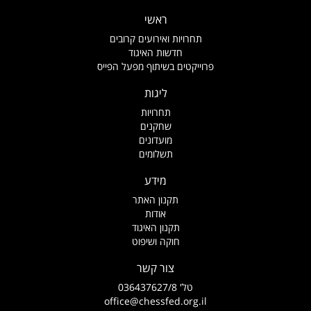
ראשי
תחרויות ואירועים קרובים
חדשות האיגוד
פרוייקטים בשיתוף מפעל הפייס
ליגות
תחרויות
שחקנים
מועדונים
תשלומים
מידע
תקנון האתר
אודות
תקנון האיגוד
חוקה ושיפוט
צור קשר
טל' 036437627/8
office@chessfed.org.il