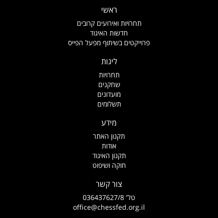
ראשי
תחרויות ואירועים קרובים
חדשות האיגוד
פרוייקטים בשיתוף מפעל הפייס
ליגות
תחרויות
שחקנים
מועדונים
תשלומים
מידע
תקנון האתר
אודות
תקנון האיגוד
חוקה ושיפוט
צור קשר
טל' 036437627/8
office@chessfed.org.il