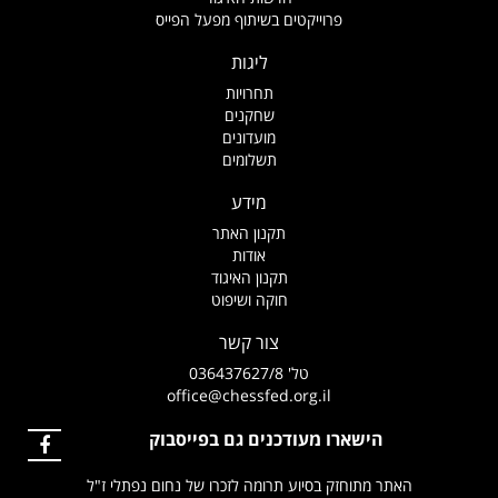
פרוייקטים בשיתוף מפעל הפייס
ליגות
תחרויות
שחקנים
מועדונים
תשלומים
מידע
תקנון האתר
אודות
תקנון האיגוד
חוקה ושיפוט
צור קשר
טל' 036437627/8
office@chessfed.org.il
הישארו מעודכנים גם בפייסבוק
האתר מתוחזק בסיוע תרומה לזכרו של נחום נפתלי ז"ל