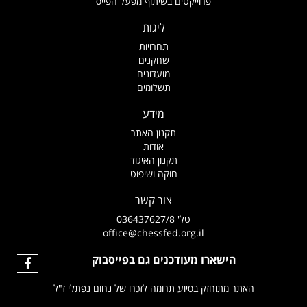
פרוייקטים בשיתוף מפעל הפייס
ליגות
תחרויות
שחקנים
מועדונים
תשלומים
מידע
תקנון האתר
אודות
תקנון האיגוד
חוקה ושיפוט
צור קשר
טל' 036437627/8
office@chessfed.org.il
הישארו מעודכנים גם בפייסבוק
האתר מתוחזק בסיוע תרומה לזכרו של נחום נפתלי ז"ל