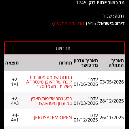
מד כושר FIDE בזק
: 1745
דרגה:
שניה
דירוג בישראל
: 915
(
הרשימה המלאה
)
תאריך
תאריך עדכון
תחרות
תוצאה
התחלה
מד כושר
תחרות שחמט מסורתית
עדכון
+2-
03/05/2026
לזכרו של ראובן מינסקר A
1=1
01/06/2026
ראשית : מעל 1700
עדכון
רבע גמר אליפות הארץ
+2-
28/12/2025
01/03/2026
במועדון חיפה-נשר
4=3
עדכון
+4-
JERUSALEM OPEN
26/11/2025
4=1
01/12/2025