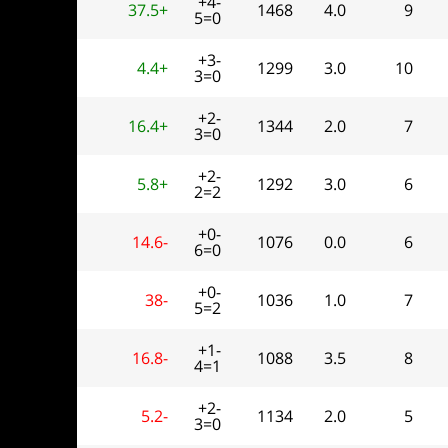
+4-
37.5+
1468
4.0
9
5=0
+3-
4.4+
1299
3.0
10
3=0
+2-
16.4+
1344
2.0
7
3=0
+2-
5.8+
1292
3.0
6
2=2
+0-
14.6-
1076
0.0
6
6=0
+0-
38-
1036
1.0
7
5=2
+1-
16.8-
1088
3.5
8
4=1
+2-
5.2-
1134
2.0
5
3=0