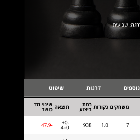
רגה:
שביעית
נוספים
דרגות
שיפוט
רמת
שינוי מד
משחקים
נקודות
תוצאה
ביצוע
כושר
+0-
47.9-
938
1.0
7
4=0