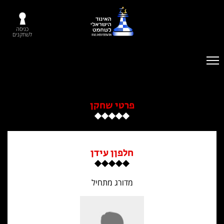
כניסה
לשחקנים
פרטי שחקן
חלפןן עידן
מדורג מתחיל