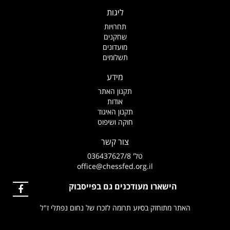
ליגות
תחרויות
שחקנים
מועדונים
תשלומים
מידע
תקנון האתר
אודות
תקנון האיגוד
חוקה ושיפוט
צור קשר
טל' 036437627/8
office@chessfed.org.il
הישארו מעודכנים גם בפייסבוק
האתר מתוחזק בסיוע תרומה לזכרו של נחום נפתלי ז"ל