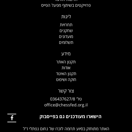
פרוייקטים בשיתוף מפעל הפייס
ליגות
תחרויות
שחקנים
מועדונים
תשלומים
מידע
תקנון האתר
אודות
תקנון האיגוד
חוקה ושיפוט
צור קשר
טל' 036437627/8
office@chessfed.org.il
הישארו מעודכנים גם בפייסבוק
האתר מתוחזק בסיוע תרומה לזכרו של נחום נפתלי ז"ל