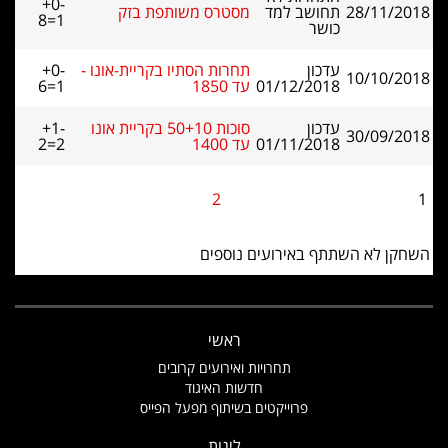
+0-
28/11/2018
תחושב למד
מסטרס משותפת בזק
8=1
כושר
עדכון
תחרות הסתיו בקריית-אונו -
+0-
10/10/2018
01/12/2018
עד 1850
6=1
עדכון
סוכות 50+10 בקריית אונו
+1-
30/09/2018
01/11/2018
עד 1400
2=2
2
1
השחקן לא השתתף באירועים נוספים
ראשי
תחרויות ואירועים קרובים
חדשות האיגוד
פרוייקטים בשיתוף מפעל הפייס
ליגות