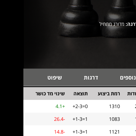
רגה:
מדורג מתחיל
נוספים
דרגות
שיפוט
דות
רמת ביצוע
תוצאה
שינוי מד כושר
4.1+
+2-3=0
1310
26.4-
+1-3=1
1083
14.8-
+1-3=1
1121